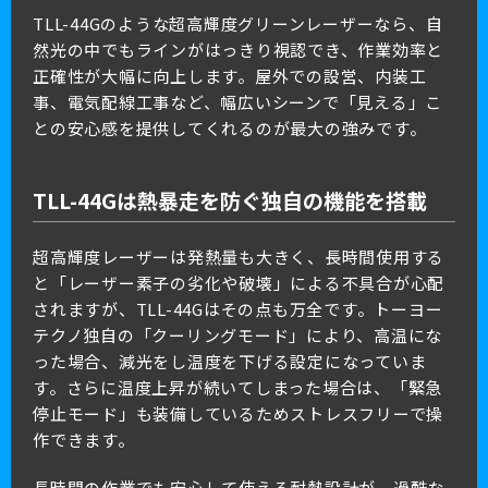
TLL-44Gのような超高輝度グリーンレーザーなら、自
然光の中でもラインがはっきり視認でき、作業効率と
正確性が大幅に向上します。屋外での設営、内装工
事、電気配線工事など、幅広いシーンで「見える」こ
との安心感を提供してくれるのが最大の強みです。
TLL-44Gは熱暴走を防ぐ独自の機能を搭載
超高輝度レーザーは発熱量も大きく、長時間使用する
と「レーザー素子の劣化や破壊」による不具合が心配
されますが、TLL-44Gはその点も万全です。トーヨー
テクノ独自の「クーリングモード」により、高温にな
った場合、減光をし温度を下げる設定になっていま
す。さらに温度上昇が続いてしまった場合は、「緊急
停止モード」も装備しているためストレスフリーで操
作できます。
長時間の作業でも安心して使える耐熱設計が、過酷な