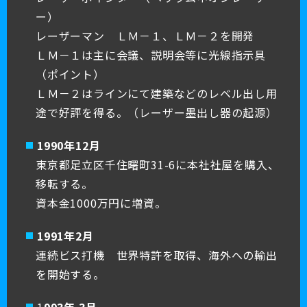
ー）
レーザーマン ＬＭ－１、ＬＭ－２を開発
ＬＭ－１は主に会議、説明会等に光線指示具
（ポイント）
ＬＭ－２はラインにて建築などのレベル出し用
途で好評を得る。（レーザー墨出し器の起源）
1990年12月
東京都足立区千住曙町31-6に本社社屋を購入、
移転する。
資本金1000万円に増資。
1991年2月
連続ビス打機 世界特許を取得、海外への輸出
を開始する。